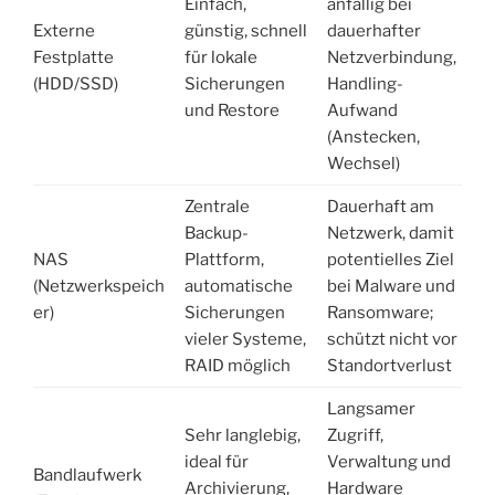
Einfach,
anfällig bei
Externe
günstig, schnell
dauerhafter
Festplatte
für lokale
Netzverbindung,
(HDD/SSD)
Sicherungen
Handling-
und Restore
Aufwand
(Anstecken,
Wechsel)
Zentrale
Dauerhaft am
Backup-
Netzwerk, damit
NAS
Plattform,
potentielles Ziel
(Netzwerkspeich
automatische
bei Malware und
er)
Sicherungen
Ransomware;
vieler Systeme,
schützt nicht vor
RAID möglich
Standortverlust
Langsamer
Sehr langlebig,
Zugriff,
ideal für
Verwaltung und
Bandlaufwerk
Archivierung,
Hardware