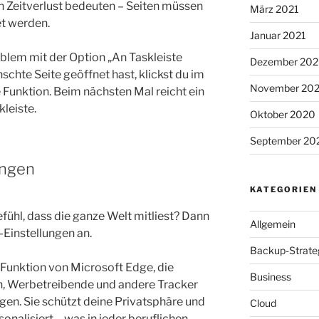
n Zeitverlust bedeuten – Seiten müssen
März 2021
t werden.
Januar 2021
blem mit der Option „An Taskleiste
Dezember 20
schte Seite geöffnet hast, klickst du im
November 20
 Funktion. Beim nächsten Mal reicht ein
kleiste.
Oktober 2020
September 20
ungen
KATEGORIEN
ühl, dass die ganze Welt mitliest? Dann
Allgemein
-Einstellungen an.
Backup-Strate
 Funktion von Microsoft Edge, die
Business
en, Werbetreibende und andere Tracker
lgen. Sie schützt deine Privatsphäre und
Cloud
nalisiert – was in jeder beruflichen