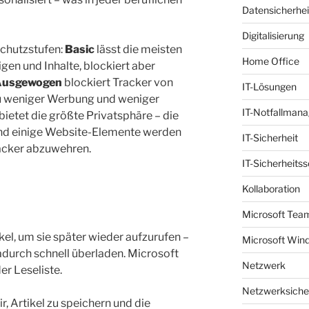
Datensicherhei
Digitalisierung
schutzstufen:
Basic
lässt die meisten
Home Office
igen und Inhalte, blockiert aber
usgewogen
blockiert Tracker von
IT-Lösungen
u weniger Werbung und weniger
IT-Notfallman
bietet die größte Privatsphäre – die
 und einige Website-Elemente werden
IT-Sicherheit
racker abzuwehren.
IT-Sicherheits
Kollaboration
Microsoft Tea
kel, um sie später wieder aufzurufen –
Microsoft Win
adurch schnell überladen. Microsoft
Netzwerk
er Leseliste.
Netzwerksiche
r, Artikel zu speichern und die