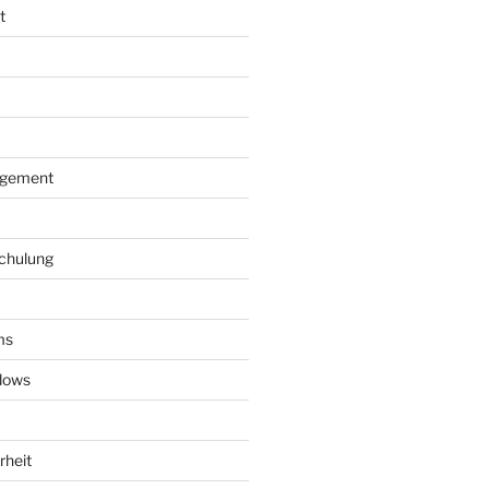
t
agement
schulung
ms
dows
rheit