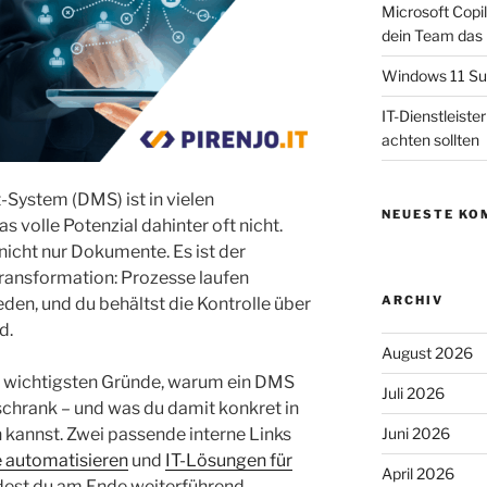
Microsoft Copil
dein Team das
Windows 11 Su
IT-Dienstleist
achten sollten
ystem (DMS) ist in vielen
NEUESTE KO
 volle Potenzial dahinter oft nicht.
icht nur Dokumente. Es ist der
ransformation: Prozesse laufen
ARCHIV
den, und du behältst die Kontrolle über
d.
August 2026
ehn wichtigsten Gründe, warum ein DMS
Juli 2026
nschrank – und was du damit konkret in
kannst. Zwei passende interne Links
Juni 2026
 automatisieren
und
IT-Lösungen für
April 2026
dest du am Ende weiterführend.