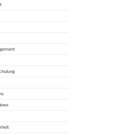
t
agement
schulung
ms
dows
rheit