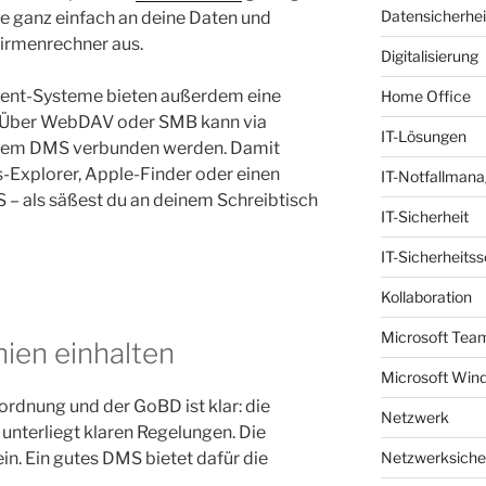
Datensicherhei
e ganz einfach an deine Daten und
irmenrechner aus.
Digitalisierung
nt-Systeme bieten außerdem eine
Home Office
: Über WebDAV oder SMB kann via
IT-Lösungen
t dem DMS verbunden werden. Damit
-Explorer, Apple-Finder oder einen
IT-Notfallman
S – als säßest du an deinem Schreibtisch
IT-Sicherheit
IT-Sicherheits
Kollaboration
Microsoft Tea
nien einhalten
Microsoft Win
rdnung und der GoBD ist klar: die
Netzwerk
nterliegt klaren Regelungen. Die
Netzwerksiche
in. Ein gutes DMS bietet dafür die