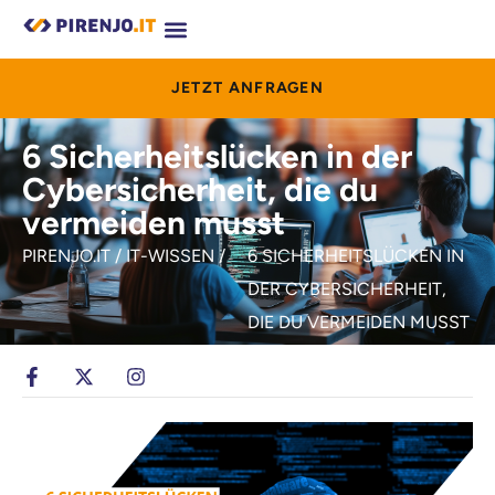
JETZT ANFRAGEN
6 Sicherheitslücken in der
Cybersicherheit, die du
vermeiden musst
PIRENJO.IT / IT-WISSEN /
6 SICHERHEITSLÜCKEN IN
DER CYBERSICHERHEIT,
DIE DU VERMEIDEN MUSST