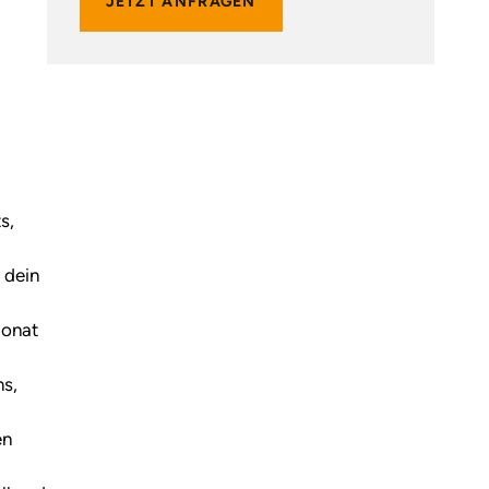
JETZT ANFRAGEN
s,
 dein
Monat
s,
en