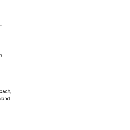
—
n
bach,
hland