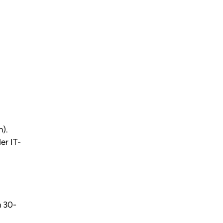
n).
er IT-
 30-