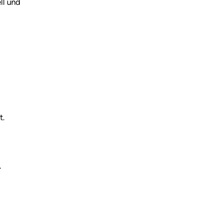
ll und
t.
.