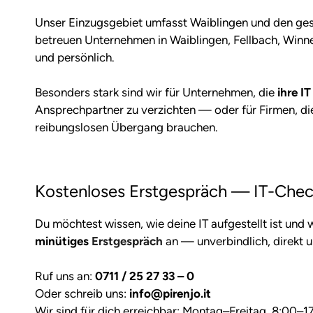
Unser Einzugsgebiet umfasst Waiblingen und den ge
betreuen Unternehmen in Waiblingen, Fellbach, Winne
und persönlich.
Besonders stark sind wir für Unternehmen, die
ihre I
Ansprechpartner zu verzichten — oder für Firmen, die
reibungslosen Übergang brauchen.
Kostenloses Erstgespräch — IT-Chec
Du möchtest wissen, wie deine IT aufgestellt ist und
minütiges
Erstgespräch
an — unverbindlich, direkt 
Ruf uns an:
0711 / 25 27 33 – 0
Oder schreib uns:
info@pirenjo.it
Wir sind für dich erreichbar: Montag–Freitag, 8:00–1